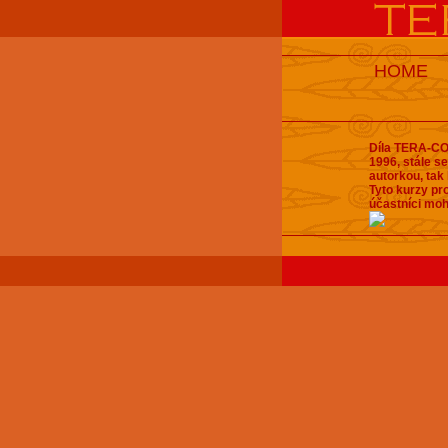
HOME
Díla TERA-COT
1996, stále se
autorkou, tak 
Tyto kurzy pro
účastníci moh