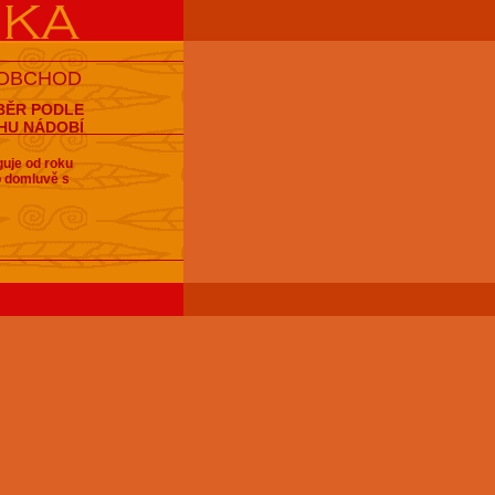
 OBCHOD
BĚR PODLE
HU NÁDOBÍ
guje od roku
po domluvě s