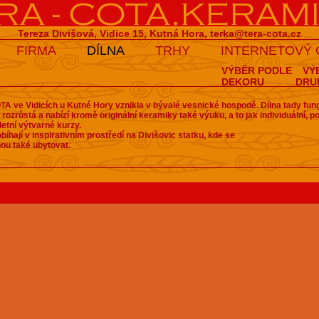
Tereza Divišová, Vidice 15, Kutná Hora,
terka@tera-cota.cz
FIRMA
DÍLNA
TRHY
INTERNETOVÝ
VÝBĚR PODLE
VÝ
DEKORU
DRU
A ve Vidicích u Kutné Hory vznikla v bývalé vesnické hospodě. Dílna tady fun
 rozrůstá a nabízí kromě originální keramiky také výuku, a to jak individuální, 
letní výtvarné kurzy.
bíhají v inspirativním prostředí na Divišovic statku, kde se
ou také ubytovat.