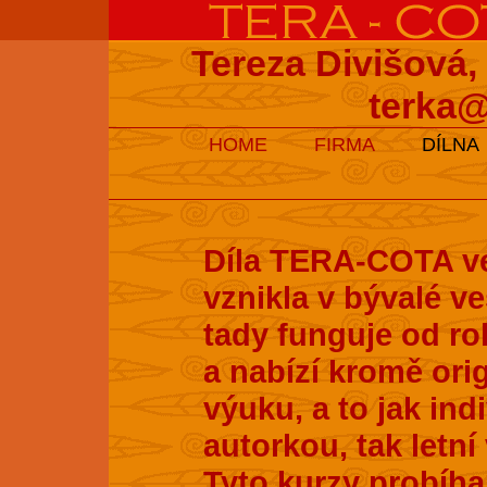
Tereza Divišová,
terka@
HOME
FIRMA
DÍLNA
Díla TERA-COTA ve
vznikla v bývalé v
tady funguje od ro
a nabízí kromě ori
výuku, a to jak ind
autorkou, tak letní
Tyto kurzy probíhaj