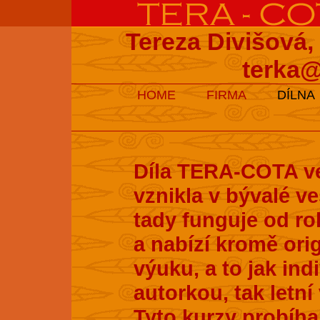
Tereza Divišová,
terka@
HOME
FIRMA
DÍLNA
Díla TERA-COTA ve
vznikla v bývalé v
tady funguje od ro
a nabízí kromě ori
výuku, a to jak ind
autorkou, tak letní
Tyto kurzy probíhaj