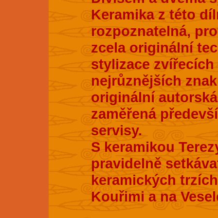
Keramika z této dí
rozpoznatelná, pro
zcela originální te
stylizace zvířecích
nejrůznějších znak
originální autorsk
zaměřená především
servisy.
S keramikou Terez
pravidelně setkáva
keramických trzích
Kouřimi a na Vesel