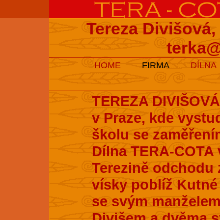
Tereza Divišová,
terka@
HOME
FIRMA
DÍLNA
TEREZA DIVIŠOVÁ s
v Praze, kde vyst
školu se zaměření
Dílna TERA-COTA v
Terezině odchodu z
vísky poblíž Kutné 
se svým manželem
Divišem a dvěma s