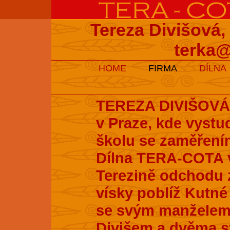
Tereza Divišová,
terka@
HOME
FIRMA
DÍLNA
TEREZA DIVIŠOVÁ s
v Praze, kde vyst
školu se zaměření
Dílna TERA-COTA v
Terezině odchodu z
vísky poblíž Kutné 
se svým manželem
Divišem a dvěma s