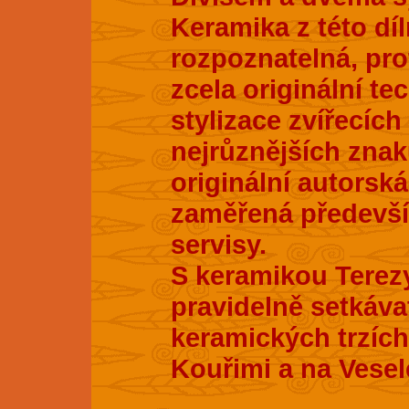
Keramika z této dí
rozpoznatelná, pro
zcela originální te
stylizace zvířecích
nejrůznějších znak
originální autorsk
zaměřená především
servisy.
S keramikou Terez
pravidelně setkáva
keramických trzích
Kouřimi a na Vesel