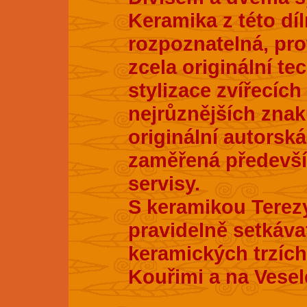
Keramika z této dí
rozpoznatelná, pro
zcela originální te
stylizace zvířecích
nejrůznějších znak
originální autorsk
zaměřená především
servisy.
S keramikou Terez
pravidelně setkáva
keramických trzích
Kouřimi a na Vesel