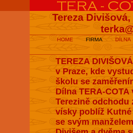
Tereza Divišová,
terka@
HOME
FIRMA
DÍLNA
TEREZA DIVIŠOVÁ s
v Praze, kde vyst
školu se zaměření
Dílna TERA-COTA v
Terezině odchodu z
vísky poblíž Kutné 
se svým manželem
Divišem a dvěma s