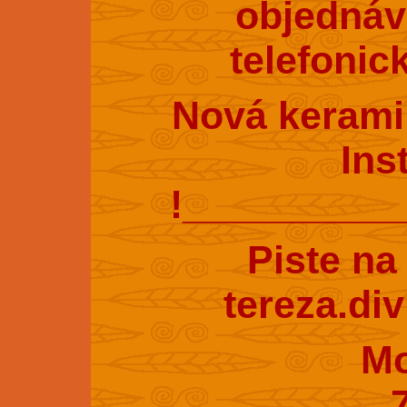
objednáv
telefonic
Nová kerami
Ins
!_________
Piste na
tereza.di
Mobil : 