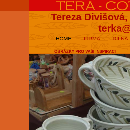
Tereza Divišová,
terka@
HOME
FIRMA
DÍLNA
OBRÁZKY PRO VAŠI INSPIRACI