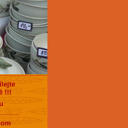
lejte
 !!!
u
______
.com