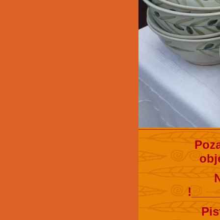
Poza
obj
!____
Pis