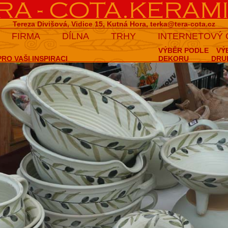
Tereza Divišová, Vidice 15, Kutná Hora,
terka@tera-cota.cz
FIRMA
DÍLNA
TRHY
INTERNETOVÝ
VÝBĚR PODLE
VÝ
RO VAŠI INSPIRACI
DEKORU
DRU