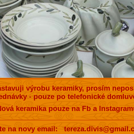
stavuji výrobu keramiky, prosím neposí
ednávky - pouze po telefonické domluvě
Nová keramika pouze na Fb a Instagram
__________________________________
te na novy email: tereza.divis@gmail