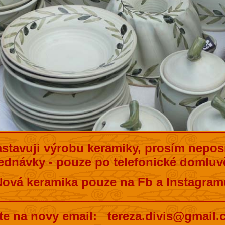
stavuji výrobu keramiky, prosím neposí
ednávky - pouze po telefonické domluvě
Nová keramika pouze na Fb a Instagram
__________________________________
te na novy email: tereza.divis@gmail