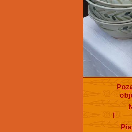
Poza
obj
!____
Pis