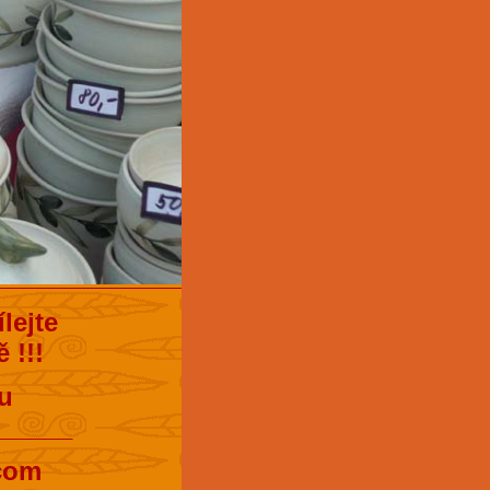
lejte
 !!!
u
______
.com