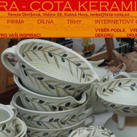
Tereza Divišová, Vidice 15, Kutná Hora,
terka@tera-cota.cz
FIRMA
DÍLNA
TRHY
INTERNETOVÝ
VÝBĚR PODLE
VÝ
RO VAŠI INSPIRACI
DEKORU
DRU