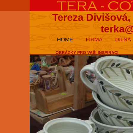
Tereza Divišová,
terka@
HOME
FIRMA
DÍLNA
OBRÁZKY PRO VAŠI INSPIRACI