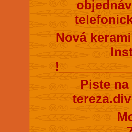
objednáv
telefonic
Nová kerami
Ins
!_________
Piste na
tereza.di
Mobil : 