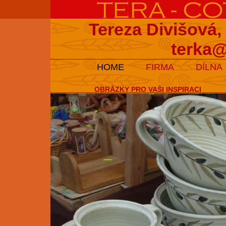
Tereza Divišová,
terka@
HOME
FIRMA
DÍLNA
OBRÁZKY PRO VAŠI INSPIRACI