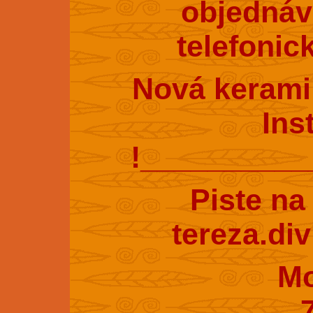
objednáv
telefonic
Nová kerami
Ins
!_________
Piste na
tereza.di
Mobil : 