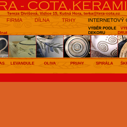
Tereza Divišová, Vidice 15, Kutná Hora,
terka@tera-cota.cz
FIRMA
DÍLNA
TRHY
INTERNETOVÝ
VÝBĚR PODLE
VÝ
dnat
DEKORU
DRU
AS
LEVANDULE
OLIVA
PRUHY
SPIRÁLA
ŠK