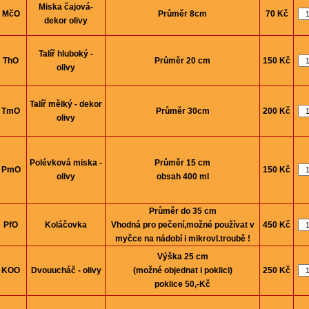
Miska čajová-
MčO
Průměr 8cm
70 Kč
dekor olivy
Talíř hluboký -
ThO
Průměr 20 cm
150 Kč
olivy
Talíř mělký - dekor
TmO
Průměr 30cm
200 Kč
olivy
Polévková miska -
Průměr 15 cm
PmO
150 Kč
olivy
obsah 400 ml
Průměr do 35 cm
PfO
Koláčovka
Vhodná pro pečení,možné používat v
450 Kč
myčce na nádobí i mikrovl.troubě !
Výška 25 cm
KOO
Dvouucháč - olivy
(možné objednat i poklici)
250 Kč
poklice 50,-Kč