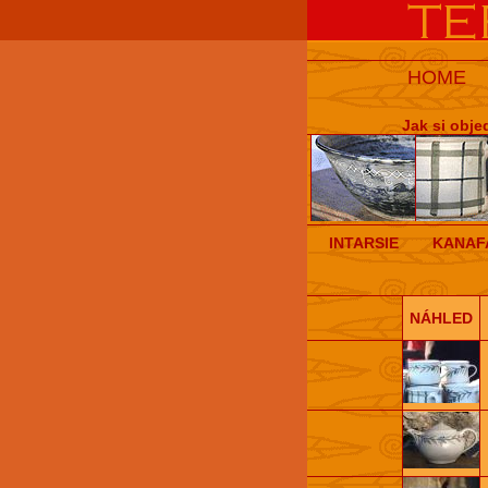
HOME
Jak si obje
INTARSIE
KANAF
NÁHLED