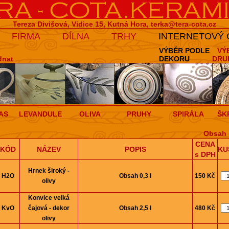
Tereza Divišová, Vidice 15, Kutná Hora,
terka@tera-cota.cz
FIRMA
DÍLNA
TRHY
INTERNETOVÝ
VÝBĚR PODLE
VÝ
dnat
DEKORU
DRU
AS
LEVANDULE
OLIVA
PRUHY
SPIRÁLA
ŠK
Obsah 
CENA
KÓD
NÁZEV
POPIS
KU
s DPH
Hrnek široký -
H2O
Obsah 0,3 l
150 Kč
olivy
Konvice velká
KvO
čajová - dekor
Obsah 2,5 l
480 Kč
olivy