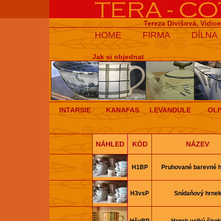
Tereza Divišová, Vidic
HOME
FIRMA
DÍLNA
Jak si objednat
INTARSIE
KANAFAS
LEVANDULE
OLI
NÁHLED
KÓD
NÁZEV
H1BP
Pruhované barevné 
H3vsP
Snídaňový hrne