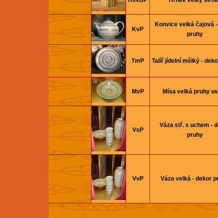
HšvBP
Hrnek velký širo
Konvice velká čajová -
KvP
pruhy
TmP
Talíř jí­delní­ mělký - de
MvP
Mísa velká pruhy uv
Váza stř. s uchem - 
VsP
pruhy
VvP
Váza velká - dekor p