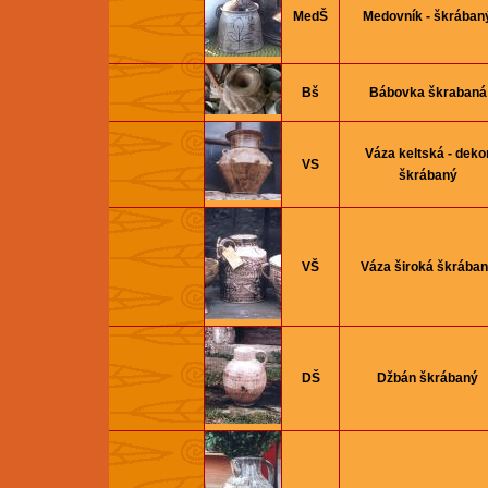
MedŠ
Medovník - škrában
Bš
Bábovka škrabaná
Váza keltská - deko
VS
škrábaný
VŠ
Váza široká škrába
DŠ
Džbán škrábaný