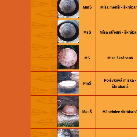
MmŠ
Mísa menší - škrába
MsŠ
Mísa střední - škrába
MŠ
Mísa škrábaná
Polévková miska -
PmŠ
škrábaná
MasŠ
Máselnice škrában