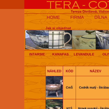
Tereza Divišová, Vidic
HOME
FIRMA
DÍLNA
Jak si objednat
INTARSIE
KANAFAS
LEVANDULE
OLI
NÁHLED
KÓD
NÁZEV
CmŠ
Cedník malý - škrába
H1Ś
Hrnek vysoký - škráb