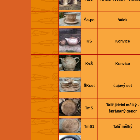
Ša-po
šálek
KŠ
Konvice
KvŠ
Konvice
ŠKset
čajový set
Talíř jí­delní­ mělký -
TmS
škrábaný dekor
TmS1
Talíř mělký