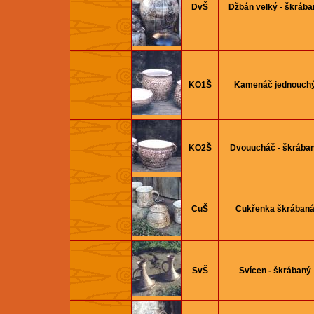
DvŠ
Džbán velký - škrába
KO1Š
Kamenáč jednouch
KO2Š
Dvouucháč - škrába
CuŠ
Cukřenka škrában
SvŠ
Svícen - škrábaný