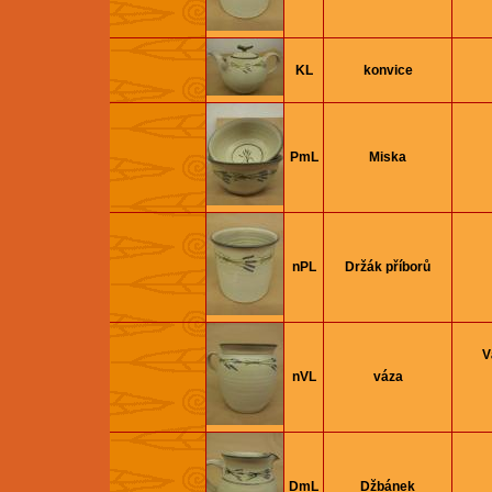
KL
konvice
PmL
Miska
nPL
Držák příborů
V
nVL
váza
DmL
Džbánek