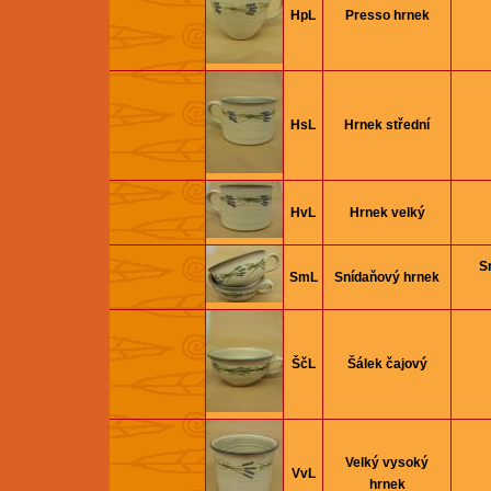
HpL
Presso hrnek
HsL
Hrnek střední
HvL
Hrnek velký
S
SmL
Snídaňový hrnek
ŠčL
Šálek čajový
Velký vysoký
VvL
hrnek