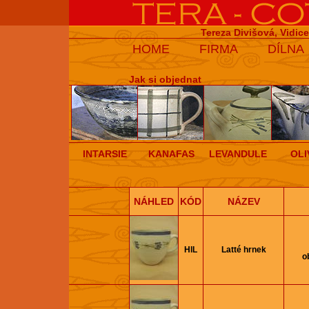
Tereza Divišová, Vidic
HOME
FIRMA
DÍLNA
Jak si objednat
INTARSIE
KANAFAS
LEVANDULE
OLI
NÁHLED
KÓD
NÁZEV
HlL
Latté hrnek
o