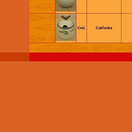
CmL
Cukřenka