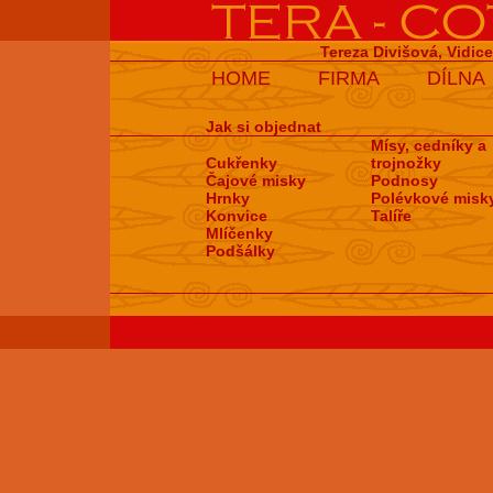
Tereza Divišová, Vidic
HOME
FIRMA
DÍLNA
Jak si objednat
Mísy, cedníky a
Cukřenky
trojnožky
Čajové misky
Podnosy
Hrnky
Polévkové misk
Konvice
Talíře
Mlíčenky
Podšálky