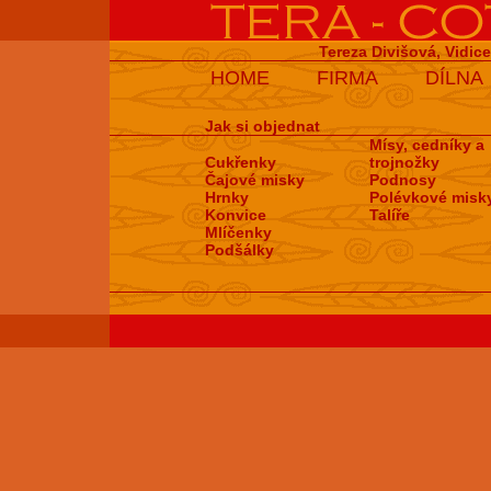
Tereza Divišová, Vidic
HOME
FIRMA
DÍLNA
Jak si objednat
Mísy, cedníky a
Cukřenky
trojnožky
Čajové misky
Podnosy
Hrnky
Polévkové misk
Konvice
Talíře
Mlíčenky
Podšálky