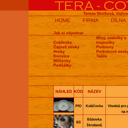
Tereza Divišová, Vidic
HOME
FIRMA
DÍLNA
Jak si objednat
Mísy, cedníky a
Cukřenky
trojnožky
Čajové misky
Podnosy
Hrnky
Polévkové misk
Konvice
Talíře
Mlíčenky
Podšálky
NÁHLED
KÓD
NÁZEV
PfO
Koláčovka
Vhodná pro 
na n
Bábovka
Bš
škrabaná