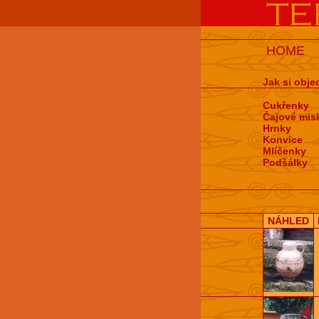
HOME
Jak si obje
Cukřenky
Čajové mis
Hrnky
Konvice
Mlíčenky
Podšálky
NÁHLED