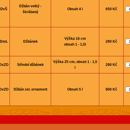
Džbán velký -
DvŠ
Obsah 4 l
650 Kč
škrábaný
Výška 16 cm
DmL
Džbánek
290 Kč
obsah 1 - 1,5l
Výška 25 cm, obsah 1 - 1,5
DsZO
Střední džbánek
290 Kč
l
DvZO
Džbán zel. ornament
Obsah 5 l
800 Kč