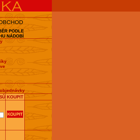
 OBCHOD
BĚR PODLE
HU NÁDOBÍ
y
íky
hve
objednávky
SŮ
KOUPIT