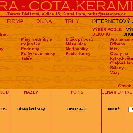
Tereza Divišová, Vidice 15, Kutná Hora,
terka@tera-cota.cz
FIRMA
DÍLNA
TRHY
INTERNETOVÝ
VÝBĚR PODLE
VÝ
dnat
DEKORU
DRU
Mísy, cedníky a
Držák příborů
Aromalamp
trojnožky
Máselnice
Džbány
ky
Podnosy
Medovní­ky
Mísy
Polévkové misky
Pečí­cí­ formy
Obaly na
Talíře
kytky,květn
Olejové la
Svícny
Vázy
Obsah 
KÓD
NÁZEV
POPIS
CENA s DPH
KU
DŠ
Džbán škrábaný
Obsah 4-5 l
800 Kč