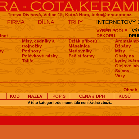
Tereza Divišová, Vidice 15, Kutná Hora,
terka@tera-cota.cz
FIRMA
DÍLNA
TRHY
INTERNETOVÝ
VÝBĚR PODLE
VÝ
dnat
DEKORU
DRU
Mísy, cedníky a
Držák příborů
Aromalamp
trojnožky
Máselnice
Džbány
ky
Podnosy
Medovní­ky
Mísy
Polévkové misky
Pečí­cí­ formy
Obaly na
Talíře
kytky,květn
Olejové la
Svícny
Vázy
Obsah 
KÓD
NÁZEV
POPIS
CENA s DPH
KUSŮ
V této kategorii zde mometálě není žádné zboží..