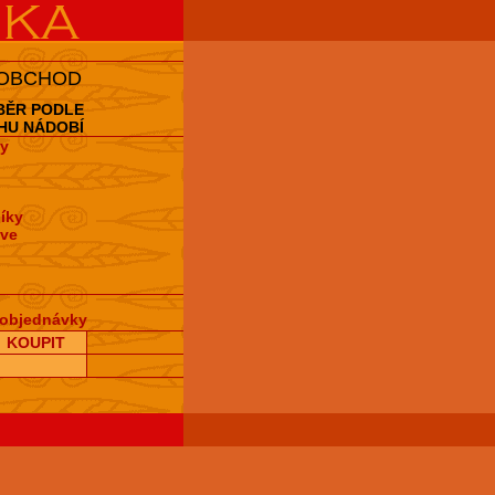
 OBCHOD
BĚR PODLE
HU NÁDOBÍ
y
íky
hve
objednávky
KOUPIT