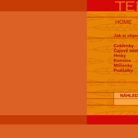
HOME
Jak si obje
Cukřenky
Čajové mis
Hrnky
Konvice
Mlíčenky
Podšálky
NÁHLED