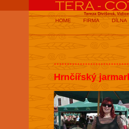
Tereza Divišová, Vidic
HOME
FIRMA
DÍLNA
.............................
Hrnčířský jarmar