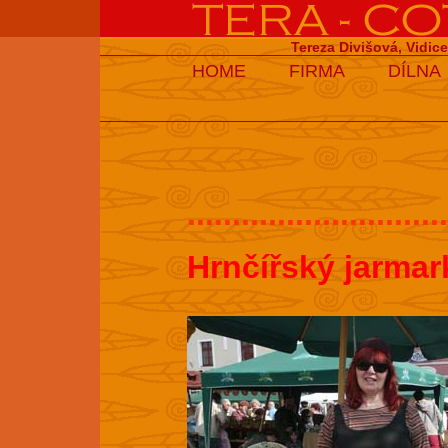
Tereza Divišová, Vidic
HOME
FIRMA
DÍLNA
.............................
Hrnčířský jarmar