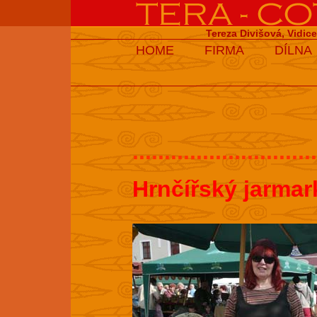
Tereza Divišová, Vidic
HOME
FIRMA
DÍLNA
.............................
Hrnčířský jarmar