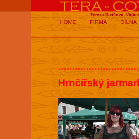
Tereza Divišová, Vidic
HOME
FIRMA
DÍLNA
.............................
Hrnčířský jarmar