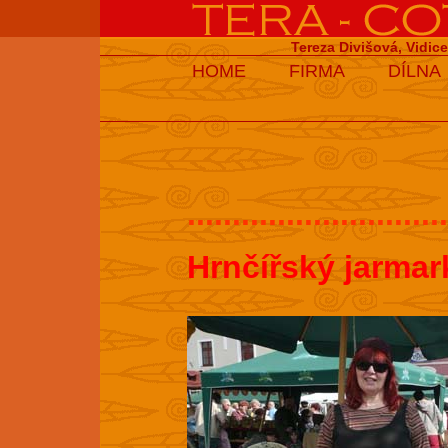
Tereza Divišová, Vidic
HOME
FIRMA
DÍLNA
.............................
Hrnčířský jarmar